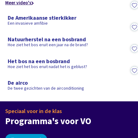
Meer video's
2:01
De Amerikaanse stierkikker
Een invasieve amfibie
1:52
Natuurherstel na een bosbrand
Hoe ziet het bos eruit een jaar na de brand?
1:46
Het bos na een bosbrand
Hoe ziet het bos eruit nadat het is geblust?
3:56
De airco
De twee gezichten van de airconditioning
Speciaal voor in de klas
Het verhaal van de Tweede
Wereldoorlog in de klas
Ezelsbrugge
Programma's voor VO
Programma
8
Afleveringen
Programma