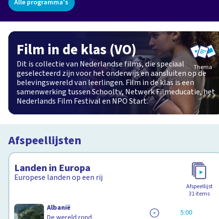
Alle programma's
Film in de klas (VO)
Dit is collectie van Nederlandse films, die speciaal
Thema
geselecteerd zijn voor het onderwijs en aansluiten op de
belevingswereld van leerlingen. Film in de klas is een
samenwerking tussen Schooltv, Netwerk Filmeducatie, het
Nederlands Film Festival en NPO Start.
Afspeellijsten
Landen in Europa
Europese landen op een rij
Afspeellijst
31
items
Albanië
5:00
De wereld rond