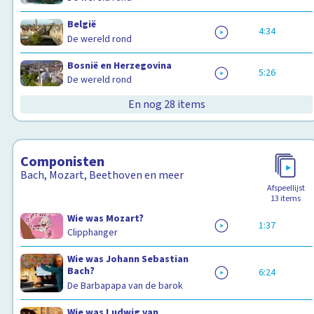
België
4:34
De wereld rond
Bosnië en Herzegovina
5:26
De wereld rond
En nog 28 items
Componisten
Bach, Mozart, Beethoven en meer
Afspeellijst
13
items
Wie was Mozart?
1:37
Clipphanger
Wie was Johann Sebastian
Bach?
6:24
De Barbapapa van de barok
Wie was Ludwig van