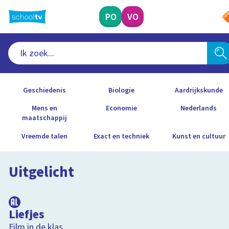
Ga
naar
PO
VO
hoofdinhoud
Voortgezet onderwijs
Geschiedenis
Biologie
Aardrijkskunde
Mens en
Economie
Nederlands
maatschappij
Vreemde talen
Exact en techniek
Kunst en cultuur
Uitgelicht
1:19:39
Liefjes
Film in de klas