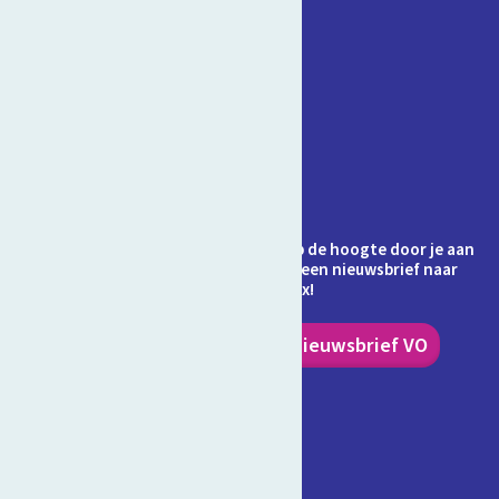
Contact
Veelgestelde vragen
Over Schooltv.nl
Privacy
Cookies
Ontvang jij de nieuwsbrief al? Blijf op de hoogte door je aan
te melden en ontvang elke maand een nieuwsbrief naar
keuze in je inbox!
Nieuwsbrief PO
Nieuwsbrief VO
Volg ons!