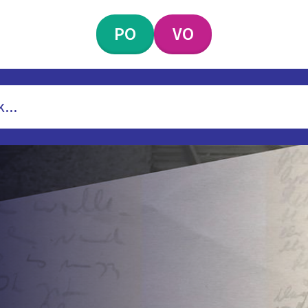
PO
VO