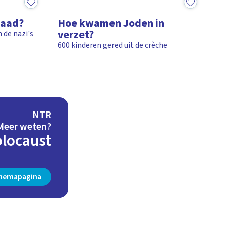
2:45
Raad?
Hoe kwamen Joden in
verzet?
 de nazi's
600 kinderen gered uit de crèche
NTR
Meer weten?
locaust
themapagina