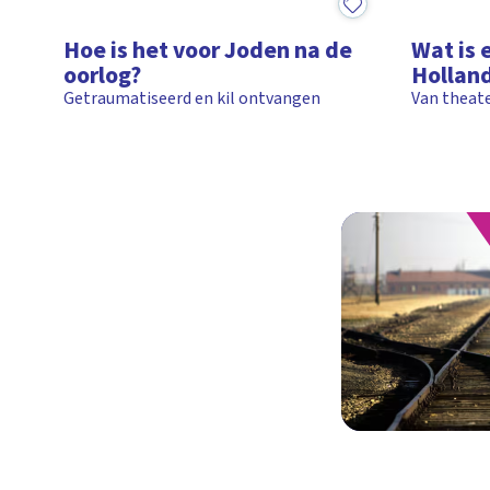
2:26
3:31
Hoe is het voor Joden na de
Wat is 
oorlog?
Hollan
Getraumatiseerd en kil ontvangen
Van theate