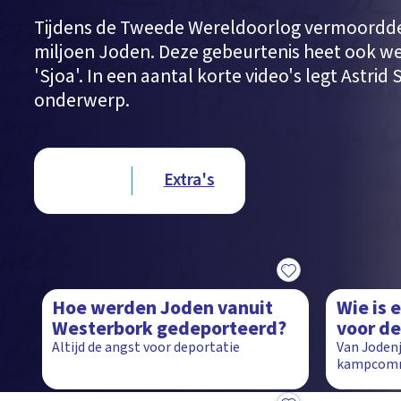
Tijdens de Tweede Wereldoorlog vermoordden
miljoen Joden. Deze gebeurtenis heet ook we
'Sjoa'. In een aantal korte video's legt Astrid 
onderwerp.
Type videos
Clips
Extra's
1:03
2:08
Hoe werden Joden vanuit
Wie is 
Westerbork gedeporteerd?
voor de
Altijd de angst voor deportatie
Van Jodenj
kampcom