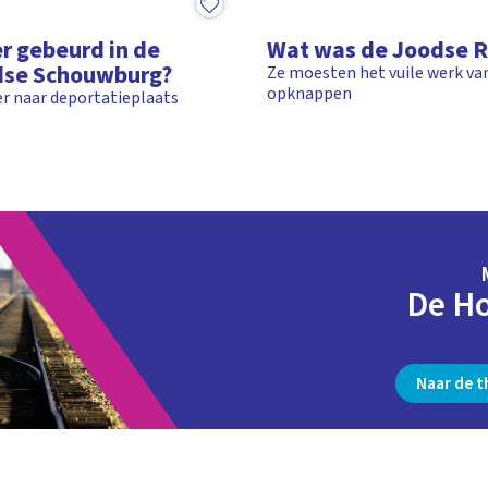
3:13
er gebeurd in de
Wat was de Joodse 
dse Schouwburg?
Ze moesten het vuile werk van
opknappen
r naar deportatieplaats
De Ho
Naar de 