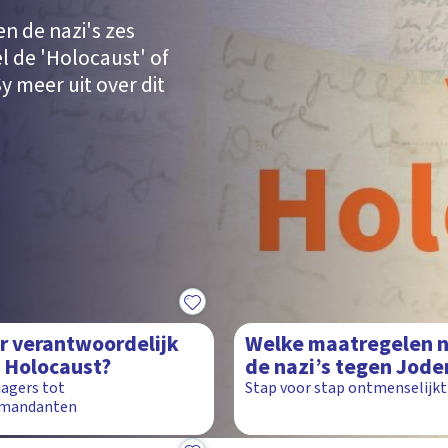
 de nazi's zes
l de 'Holocaust' of
Sy meer uit over dit
2:29
er verantwoordelijk
Welke maatregelen 
 Holocaust?
de nazi’s tegen Jode
agers tot
Stap voor stap ontmenselijkt
mandanten