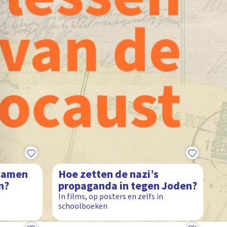
1:58
namen
Hoe zetten de nazi’s
n?
propaganda in tegen Joden?
In films, op posters en zelfs in
schoolboeken