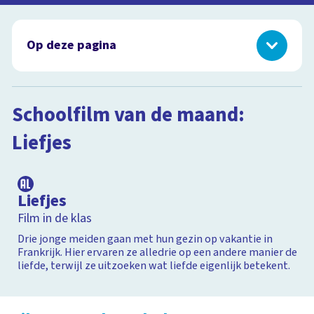
Op deze pagina
Schoolfilm van de maand: Liefjes
Films voor de onderbouw
Schoolfilm van de maand:
Films voor de bovenbouw
Liefjes
1:19:39
Liefjes
Film in de klas
Drie jonge meiden gaan met hun gezin op vakantie in
Frankrijk. Hier ervaren ze alledrie op een andere manier de
liefde, terwijl ze uitzoeken wat liefde eigenlijk betekent.