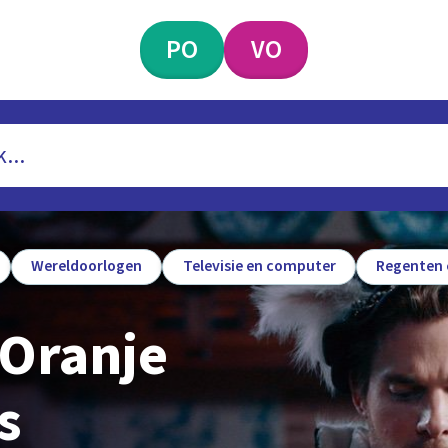
PO
VO
Wereldoorlogen
Televisie en computer
Regenten 
 Oranje
s