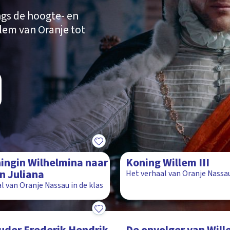
gs de hoogte- en
lem van Oranje tot
10:51
ingin Wilhelmina naar
Koning Willem III
n Juliana
Het verhaal van Oranje Nassau
l van Oranje Nassau in de klas
8:57