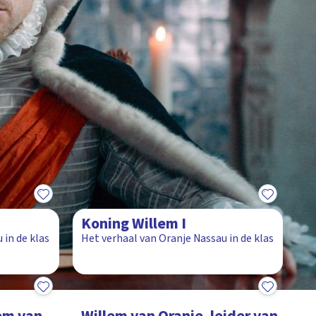
10:19
Koning Willem I
 in de klas
Het verhaal van Oranje Nassau in de klas
10:07