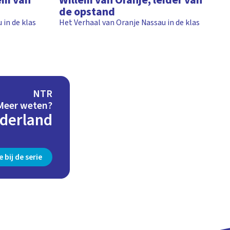
em van
Willem van Oranje, leider van
de opstand
 in de klas
Het Verhaal van Oranje Nassau in de klas
NTR
Meer weten?
ederland
 bij de serie