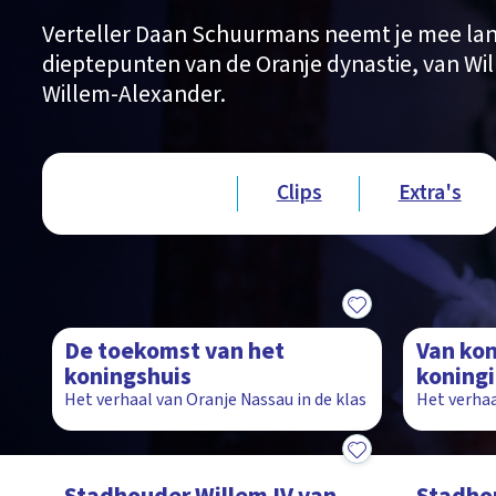
Verteller Daan Schuurmans neemt je mee lan
dieptepunten van de Oranje dynastie, van Wil
Willem-Alexander.
Type videos
Afleveringen
Clips
Extra's
8:03
9:41
De toekomst van het
Van kon
koningshuis
koningi
Het verhaal van Oranje Nassau in de klas
Het verhaa
6:32
11:37