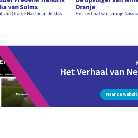
uder Frederik Hendrik
De opvolger van Will
ia van Solms
Oranje
l van Oranje Nassau in de klas
Het verhaal van Oranje Nassau
Het Verhaal van N
Naar de website