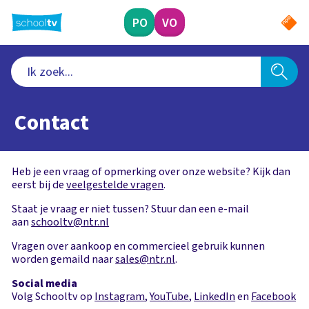
Ga
naar
PO
VO
hoofdinhoud
Contact
Heb je een vraag of opmerking over onze website? Kijk dan
eerst bij de
veelgestelde vragen
.
Staat je vraag er niet tussen? Stuur dan een e-mail
aan
schooltv@ntr.nl
Vragen over aankoop en commercieel gebruik kunnen
worden gemaild naar
sales@ntr.nl
.
Social media
Volg Schooltv op
Instagram
,
YouTube
,
LinkedIn
en
Facebook