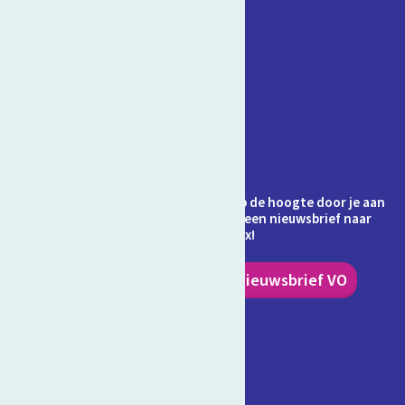
Contact
Veelgestelde vragen
Over Schooltv.nl
Privacy
Cookies
Ontvang jij de nieuwsbrief al? Blijf op de hoogte door je aan
te melden en ontvang elke maand een nieuwsbrief naar
keuze in je inbox!
Nieuwsbrief PO
Nieuwsbrief VO
Volg ons!