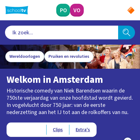
Ga
naar
PO
VO
hoofdinhoud
Wereldoorlogen
Pruiken en revoluties
Welkom in Amsterdam
Historische comedy van Niek Barendsen waarin de
750ste verjaardag van onze hoofdstad wordt gevierd.
In vogelvlucht door 750 jaar: van de eerste
nederzetting aan het IJ tot aan de rolkoffers van nu.
Type videos
Afleveringen
Clips
Extra's