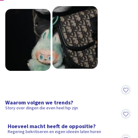
Scrollverhaal
Waarom volgen we trends?
Story over dingen die even heel hip zijn
6:11
Hoeveel macht heeft de oppositie?
Regering bekritiseren en eigen ideeën laten horen