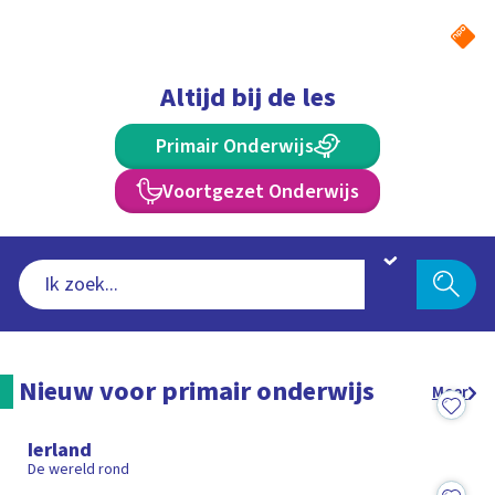
Ga
naar
hoofdinhoud
Altijd bij de les
Schooltv
Primair Onderwijs
Voortgezet Onderwijs
Nieuw voor primair onderwijs
Meer
4:53
Ierland
De wereld rond