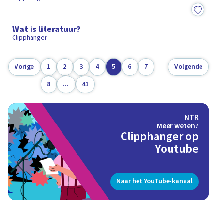
1:31
Wat is literatuur?
Clipphanger
Vorige
1
2
3
4
5
6
7
Volgende
8
...
41
NTR
Meer weten?
Clipphanger op
Youtube
Naar het YouTube-kanaal