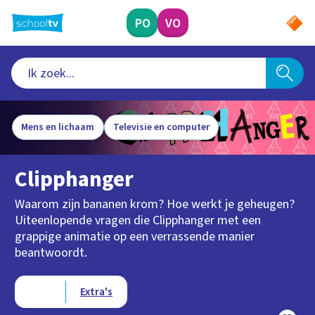
Ga
naar
PO
VO
hoofdinhoud
Mens en lichaam
Televisie en computer
Clipphanger
Waarom zijn bananen krom? Hoe werkt je geheugen?
Uiteenlopende vragen die Clipphanger met een
grappige animatie op een verrassende manier
beantwoordt.
Type videos
Clips
Extra's