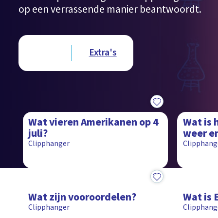
op een verrassende manier beantwoordt.
Type videos
Clips
Extra's
1:38
1:27
Wat vieren Amerikanen op 4
Wat is 
juli?
weer e
Clipphanger
Clipphang
1:33
1:28
Wat zijn vooroordelen?
Wat is E
Clipphanger
Clipphang