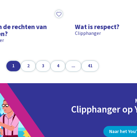
1:35
n de rechten van
Wat is respect?
en?
Clipphanger
er
1
2
3
4
...
41
Clipphanger op
Naar het You