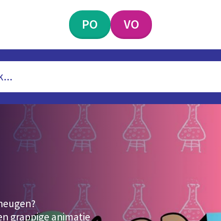
PO
VO
eheugen?
en grappige animatie