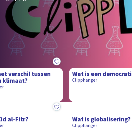
1:30
het verschil tussen
Wat is een democrat
n klimaat?
Clipphanger
er
1:21
id al-Fitr?
Wat is globalisering?
er
Clipphanger