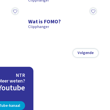
Clipphanger
1:24
Wat is FOMO?
Clipphanger
Volgende
NTR
Meer weten?
 Youtube
Tube-kanaal