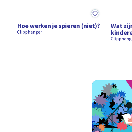
1:35
1:28
Hoe werken je spieren (niet)?
Wat zij
kinder
Clipphanger
Clipphang