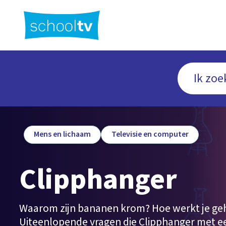
Ga
naar
hoofdinhoud
Mens en lichaam
Televisie en computer
Clipphanger
Waarom zijn bananen krom? Hoe werkt je g
Uiteenlopende vragen die Clipphanger met e