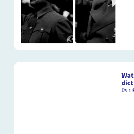
Wat 
dic
De di