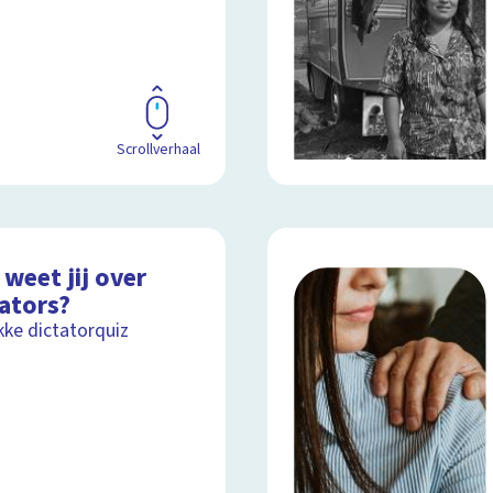
Scrollverhaal
weet jij over
tators?
kke dictatorquiz