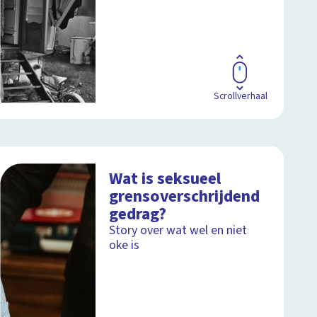
Scrollverhaal
Wat is seksueel
grensoverschrijdend
gedrag?
Story over wat wel en niet
oke is