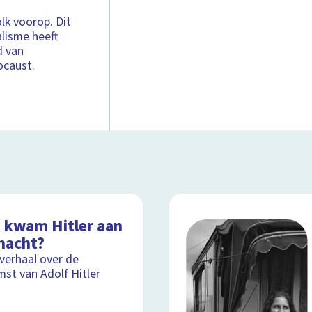
lk voorop. Dit
alisme heeft
d van
ocaust.
 kwam Hitler aan
macht?
lverhaal over de
st van Adolf Hitler