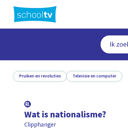
Ga
naar
hoofdinhoud
Pruiken en revoluties
Televisie en computer
Wat is nationalisme?
Clipphanger