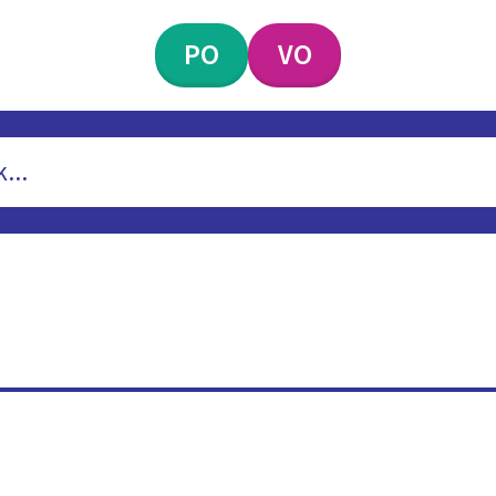
PO
VO