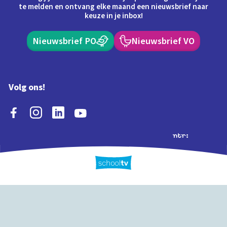
te melden en ontvang elke maand een nieuwsbrief naar
keuze in je inbox!
Nieuwsbrief PO
Nieuwsbrief VO
Volg ons!
Extra's
Schooltv biedt meer
Quiz
Schoolplaat
Tijd
dan video's! Ontdek