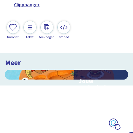
Clipphanger
favoriet
tekst
toevoegen
embed
Meer
Jouw
ecologische
voetafdruk
Ontdek hoe jouw
levensstijl invloed
heeft op de aarde