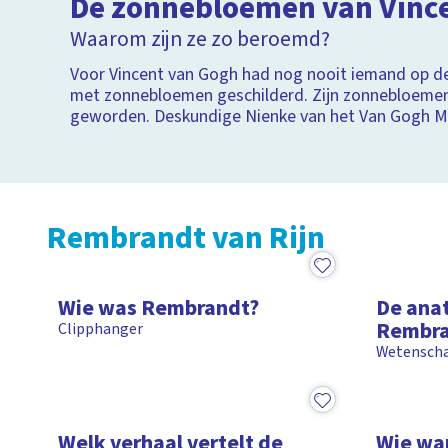
De zonnebloemen van Vinc
Inte
Waarom zijn ze zo beroemd?
Mode
Voor Vincent van Gogh had nog nooit iemand op d
met zonnebloemen geschilderd. Zijn zonnebloeme
geworden. Deskundige Nienke van het Van Gogh 
legt uit waarom.
Rembrandt van Rijn
1:23
1:35
Wie was Rembrandt?
De anat
Rembr
Clipphanger
Wetenschap
1:03
4:45
Welk verhaal vertelt de
Wie wa