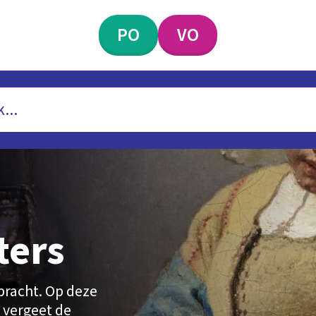
PO
VO
ters
bracht. Op deze
n vergeet de