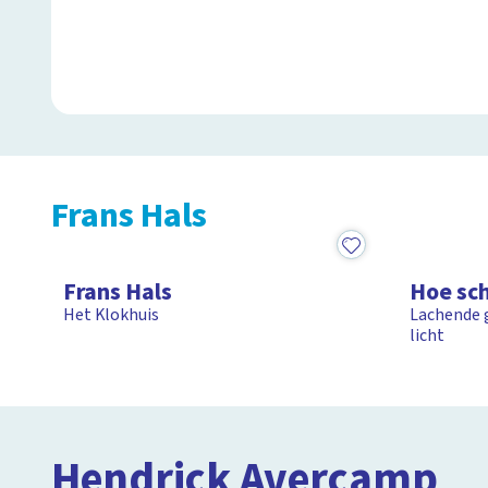
Frans Hals
15:25
4:07
Frans Hals
Hoe sch
Het Klokhuis
Lachende 
licht
Hendrick Avercamp