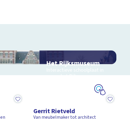
Het Rijksmuseum
Interactieve schoolplaat in
en om het Rijksmuseum
Schoolplaat
1:59
Gerrit Rietveld
een
Van meubelmaker tot architect