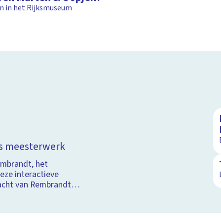
en in het Rijksmuseum
Schoolplaat
ts meesterwerk
embrandt, het
eze interactieve
acht van Rembrandt.
ails die De Nachtwacht