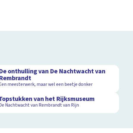
2:53
De onthulling van De Nachtwacht van
Rembrandt
Een meesterwerk, maar wel een beetje donker
7:26
Topstukken van het Rijksmuseum
De Nachtwacht van Rembrandt van Rijn