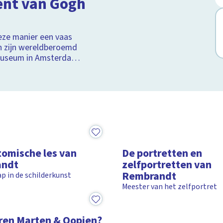
ent van Gogh
ractieve schoolplaten
rne Hollandse meesters
eze manier een vaas
n zijn wereldberoemd
Museum in Amsterdam
2:24
omische les van
De portretten en
andt
zelfportretten van
Rembrandt
 in de schilderkunst
Meester van het zelfportret
ren Marten & Oopjen?