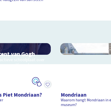
cent van Gogh
actieve schoolplaat over
even van Vincent van
h
1:39
Schoolplaat
s Piet Mondriaan?
Mondriaan
er
Waarom hangt Mondriaan in 
museum?