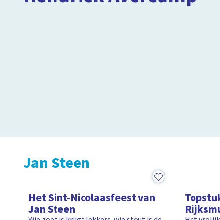
4:42
Jan Steen
1:09
5:17
Het Sint-Nicolaasfeest van
Topstu
Jan Steen
Rijksm
Wie zoet is krijgt lekkers, wie stout is de
Het vrolij