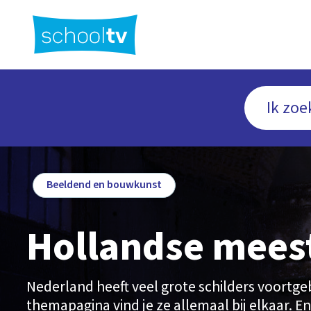
Ga
naar
hoofdinhoud
Beeldend en bouwkunst
Hollandse mees
Nederland heeft veel grote schilders voortge
themapagina vind je ze allemaal bij elkaar. E