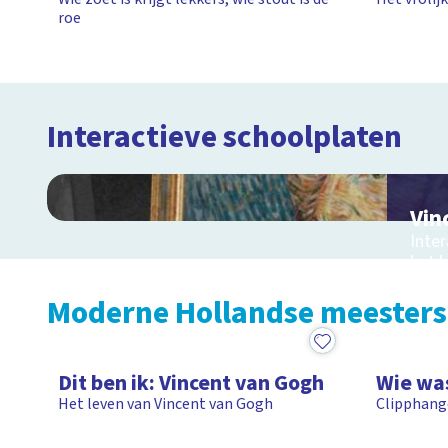
roe
Interactieve schoolplaten
Vin
Inter
het l
Gog
Moderne Hollandse meesters
24:08
1:25
Dit ben ik: Vincent van Gogh
Wie wa
Het leven van Vincent van Gogh
Clipphang