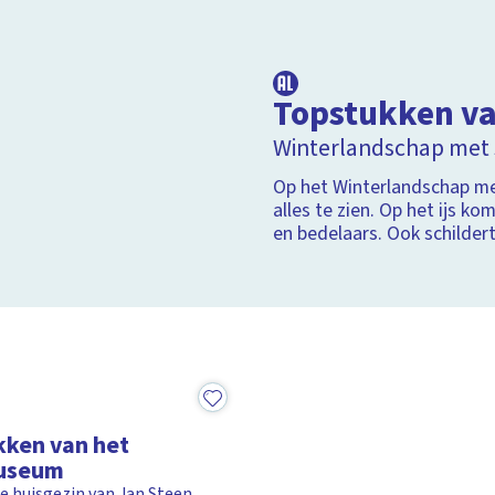
Topstukken v
Winterlandschap met 
Op het Winterlandschap me
alles te zien. Op het ijs 
en bedelaars. Ook schilder
omvallen of tegen een boo
kken van het
useum
ke huisgezin van Jan Steen