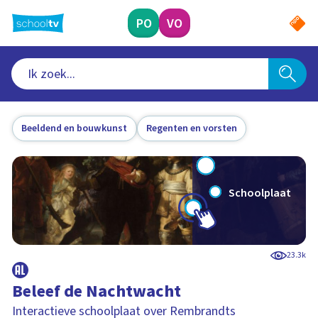
Ga
naar
PO
VO
hoofdinhoud
Beeldend en bouwkunst
Regenten en vorsten
Schoolplaat
23.3k
Beleef de Nachtwacht
Interactieve schoolplaat over Rembrandts