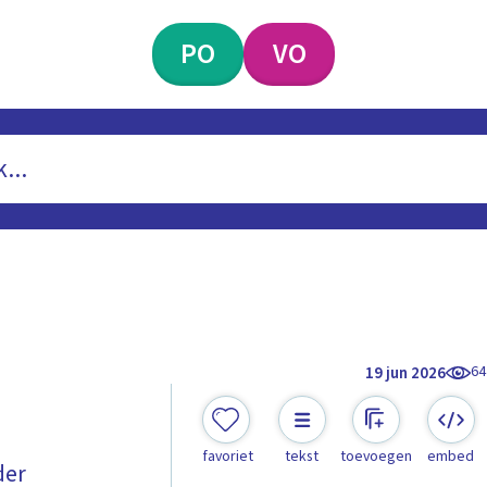
PO
VO
64
19 jun 2026
favoriet
tekst
toevoegen
embed
der