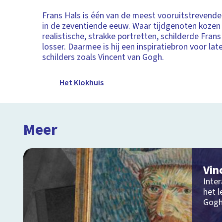
Frans Hals is één van de meest vooruitstrevende
in de zeventiende eeuw. Waar tijdgenoten kozen
realistische, strakke portretten, schilderde Fran
losser. Daarmee is hij een inspiratiebron voor l
schilders zoals Vincent van Gogh.
Het Klokhuis
Meer
Vin
Inter
het l
Gog