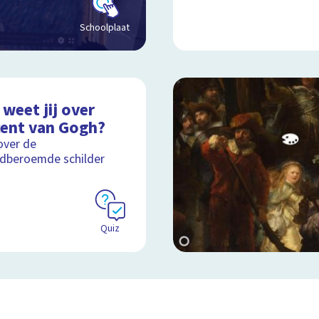
Schoolplaat
weet jij over
cent van Gogh?
over de
dberoemde schilder
Quiz