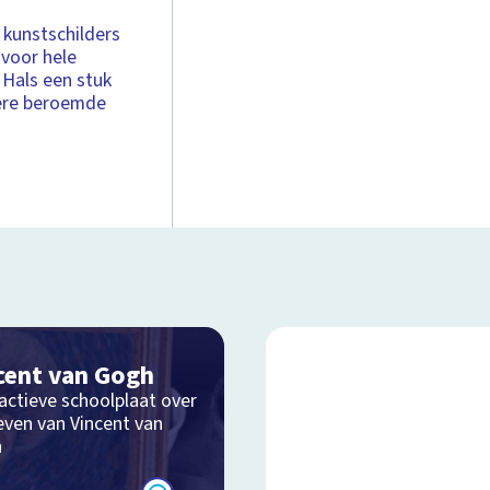
 kunstschilders
 voor hele
s Hals een stuk
atere beroemde
cent van Gogh
actieve schoolplaat over
even van Vincent van
h