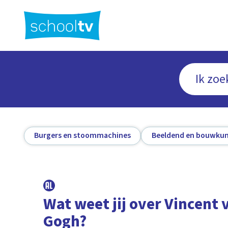
Ga
naar
hoofdinhoud
Burgers en stoommachines
Beeldend en bouwkun
Wat weet jij over Vincent 
Gogh?