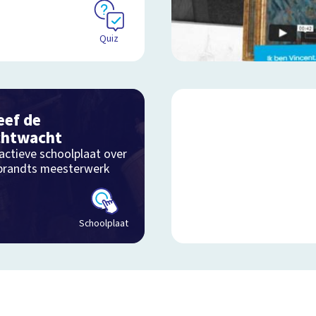
Quiz
eef de
chtwacht
actieve schoolplaat over
randts meesterwerk
Schoolplaat