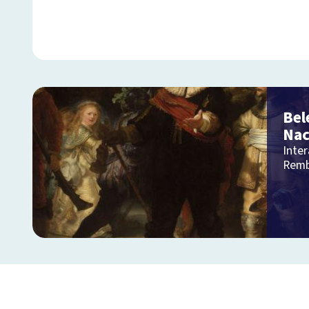
Bel
Na
Inter
Remb