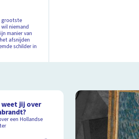
e grootste
en wil niemand
ijn manier van
 het afsnijden
emde schilder in
weet jij over
brandt?
over een Hollandse
ter