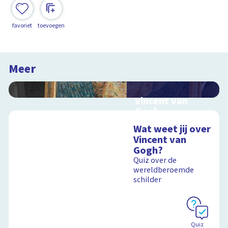
favoriet
toevoegen
Meer
Vincent van
Gogh
Interactieve
Wat weet jij over
schoolplaat over het
Vincent van
leven van Vincent van
Gogh?
Gogh
Quiz over de
wereldberoemde
schilder
Schoolplaat
Quiz