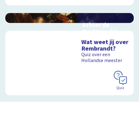
Achter de
Nachtwacht
Interactieve
Wat weet jij over
schoolplaat over de
Rembrandt?
geheimen van dit
Quiz over een
grote schilderij van
Hollandse meester
Rembrandt
Schoolplaat
Quiz