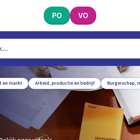
PO
VO
 en markt
Arbeid, productie en bedrijf
Burgerschap, m