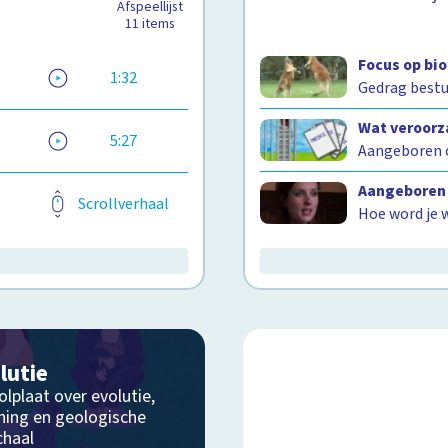
Afspeellijst
11
items
Focus op bi
1:32
Gedrag best
Wat veroorz
5:27
Aangeboren 
Aangeboren 
Scrollverhaal
Hoe word je w
lutie
lplaat over evolutie,
ning en geologische
chaal