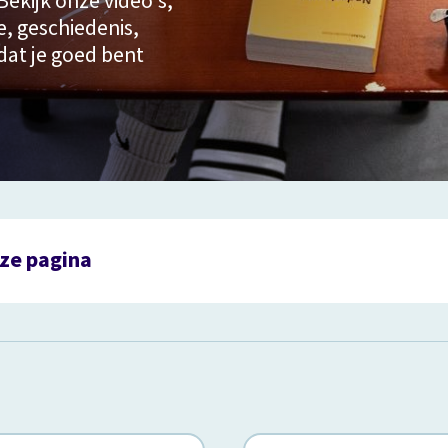
Bekijk onze video's,
e, geschiedenis,
dat je goed bent
ze pagina
ogie examen (vmbo)
hiedenis examen (vmbo)
rijkskunde examen (vmbo)
omie examen (vmbo)
rlands examen (vmbo)