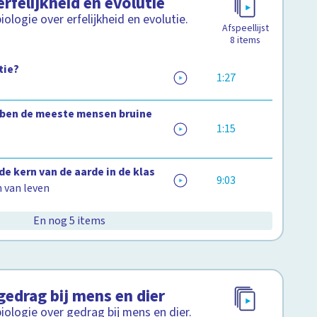
rfelijkheid en evolutie
ologie over erfelijkheid en evolutie.
Afspeellijst
8
items
tie?
1:27
ben de meeste mensen bruine
1:15
de kern van de aarde in de klas
9:03
 van leven
En nog 5 items
gedrag bij mens en dier
ologie over gedrag bij mens en dier.