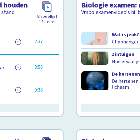
nd houden
Biologie examen: 
n stand
Vmbo examenvideo's bij bi
Afspeellijst
12
items
Wat is jeuk?
2:37
Clipphanger
Zintuigen
Hoe ervaar je
3:56
hart
De hersene
De hersenen 
lichaam
0:38