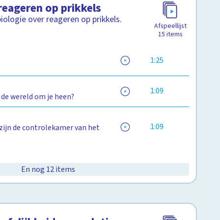
reageren op prikkels
ologie over reageren op prikkels.
Afspeellijst
15
items
1:25
1:09
 de wereld om je heen?
n
1:09
zijn de controlekamer van het
En nog 12 items