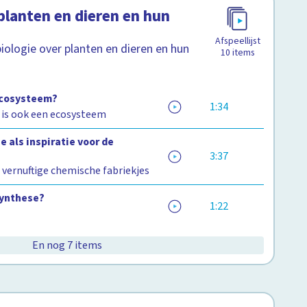
planten en dieren en hun
Afspeellijst
iologie over planten en dieren en hun
10
items
ecosysteem?
1:34
f is ook een ecosysteem
 als inspiratie voor de
3:37
 vernuftige chemische fabriekjes
synthese?
1:22
En nog 7 items