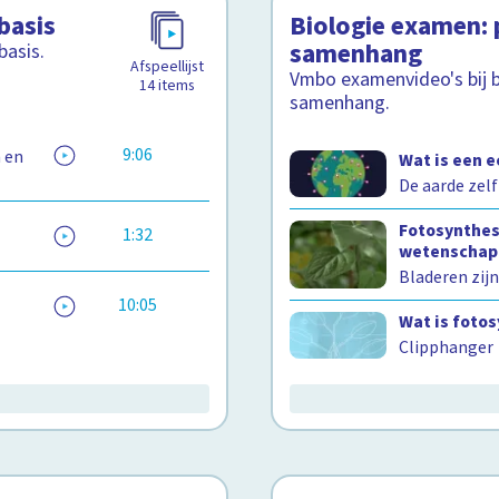
basis
Biologie examen: 
samenhang
basis.
Afspeellijst
Vmbo examenvideo's bij b
14
items
samenhang.
9:06
n en
Wat is een 
De aarde zel
Fotosynthese
1:32
wetenschap
Bladeren zijn
10:05
Wat is foto
Clipphanger