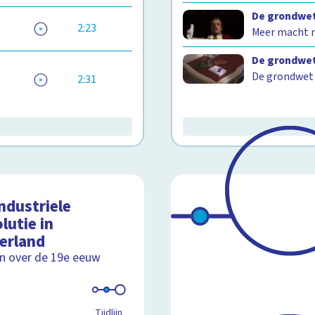
De grondwet
2:23
Meer macht n
De grondwe
De grondwet i
2:31
ndustriele
lutie in
erland
ijn over de 19e eeuw
Tijdlijn