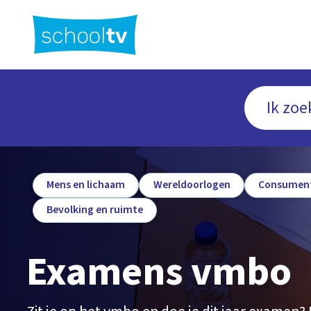
Ga
naar
hoofdinhoud
Mens en lichaam
Wereldoorlogen
Consument
Bevolking en ruimte
Examens vmbo