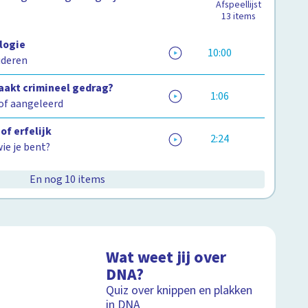
Afspeellijst
13
items
ologie
10:00
uderen
aakt crimineel gedrag?
1:06
of aangeleerd
of erfelijk
2:24
ie je bent?
En nog 10 items
Wat weet jij over
DNA?
Quiz over knippen en plakken
in DNA