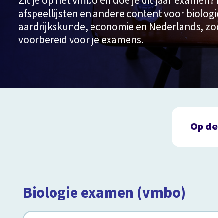
Zit je op het vmbo en doe je dit jaar examen? 
afspeellijsten en andere content voor biologi
aardrijkskunde, economie en Nederlands, zo
voorbereid voor je examens.
Op de
Biol
Gesc
Aard
Biologie examen (vmbo)
Econ
Nede