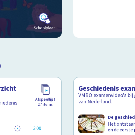
Schoolplaat
)
rzicht
Geschiedenis exam
VMBO examenvideo's bij g
Afspeellijst
van Nederland.
hiedenis
27
items
De geschied
Het ontstaan
3:00
en de eerste 