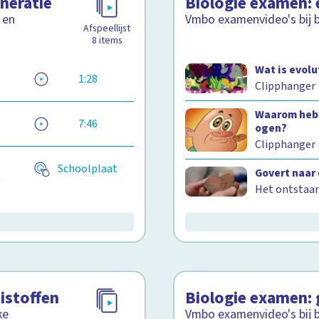
neratie
Biologie examen: e
 en
Vmbo examenvideo's bij bi
Afspeellijst
8
items
Wat is evolu
1:28
Clipphanger
Waarom heb
7:46
ogen?
Clipphanger
Schoolplaat
Govert naar 
t
Het ontstaan
istoffen
Biologie examen: 
ke
Vmbo examenvideo's bij bi