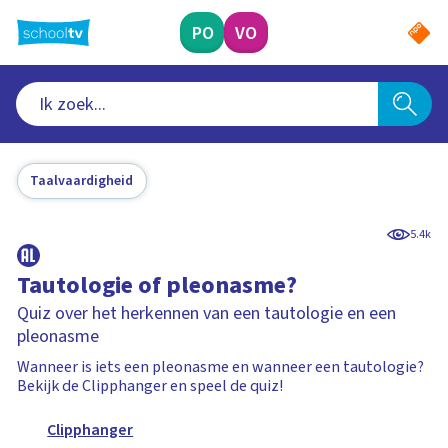
Ga
naar
PO
VO
hoofdinhoud
Taalvaardigheid
5.4k
Tautologie of pleonasme?
Quiz over het herkennen van een tautologie en een
pleonasme
Wanneer is iets een pleonasme en wanneer een tautologie?
Bekijk de Clipphanger en speel de quiz!
Clipphanger