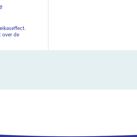
e
eikaseffect.
t over de
1:28