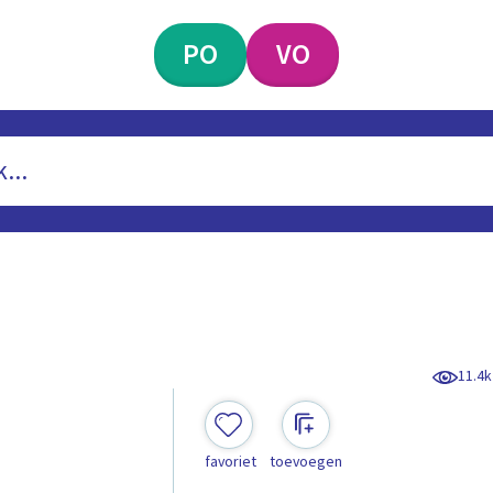
PO
VO
11.4k
favoriet
toevoegen