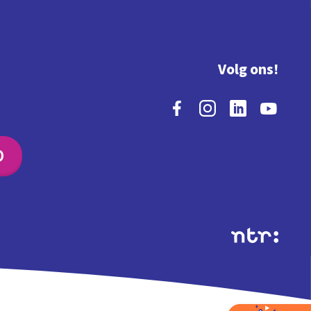
Volg ons!
O
Extra's