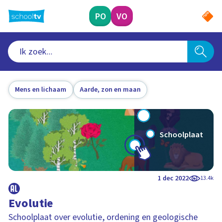
Ga
naar
PO
VO
hoofdinhoud
Mens en lichaam
Aarde, zon en maan
Schoolplaat
1 dec 2022
13.4k
Evolutie
Schoolplaat over evolutie, ordening en geologische