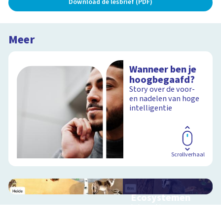
Download de lesbrief (PDF)
Meer
Wanneer ben je
hoogbegaafd?
Story over de voor-
en nadelen van hoge
intelligentie
Scrollverhaal
Ecosystemen
Interactieve
schoolplaat over de