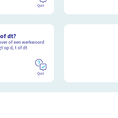
Quiz
 of dt?
over of een werkwoord
t op d, t of dt
Quiz