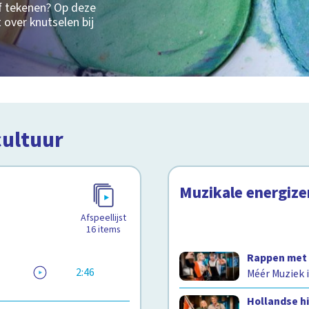
f tekenen? Op deze
 over knutselen bij
cultuur
Muzikale energize
Afspeellijst
16
items
Rappen met 
2:46
Méér Muziek i
Hollandse h