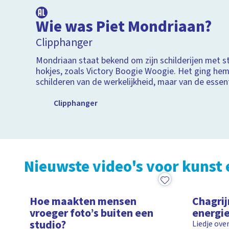
Wie was Piet Mondriaan?
Clipphanger
Mondriaan staat bekend om zijn schilderijen met st
hokjes, zoals Victory Boogie Woogie. Het ging hem
schilderen van de werkelijkheid, maar van de essen
Mondriaan werd een van de belangrijkste figuren 
stijl. En stijl had-ie!
Clipphanger
Nieuwste video's voor kunst 
2:00
2:10
Hoe maakten mensen
Chagrij
vroeger foto’s buiten een
energi
studio?
Liedje ove