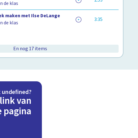
2:53
n de klas
k maken met Ilse DeLange
3:35
n de klas
En nog 17 items
t undefined?
link van
e pagina