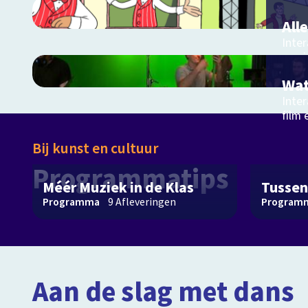
All
Inter
muzi
muzie
Wat
Inter
film 
Bij kunst en cultuur
Programmatips
Méér Muziek in de Klas
Tussen
Programma
9
Afleveringen
Program
Aan de slag met dans