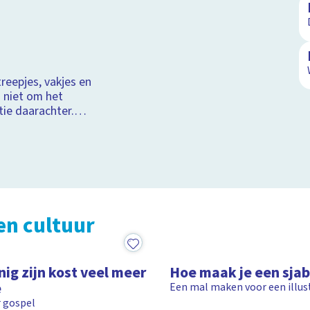
reepjes, vakjes en
 niet om het
tie daarachter.
van kunststroming de
en cultuur
1:22
nig zijn kost veel meer
Hoe maak je een sja
e
Een mal maken voor een illus
r gospel