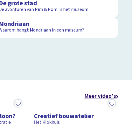
De grote stad
De avonturen van Pim & Pom in het museum
1:39
Mondriaan
Waarom hangt Mondriaan in een museum?
Meer video's
15:02
bloon?
Creatief bouwatelier
tratie
Het Klokhuis