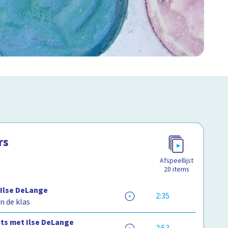
rs
Afspeellijst
20
items
Ilse DeLange
2:35
n de klas
its met Ilse DeLange