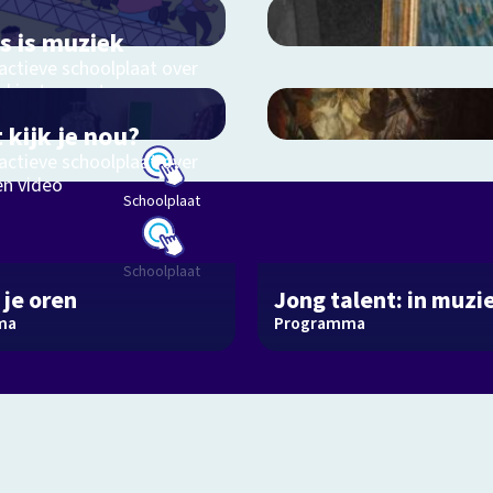
es is muziek
actieve schoolplaat over
ekinstrumenten en
kstijlen
 kijk je nou?
actieve schoolplaat over
en video
Schoolplaat
Schoolplaat
 je oren
Jong talent: in muzi
ma
Programma