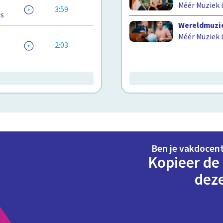
Méér Muziek i
3:59
is
Wereldmuzie
Méér Muziek i
2:03
Ben je vakdocen
Kopieer de 
dez