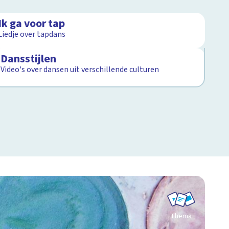
2:31
Ik ga voor tap
Afspeellijst
Liedje over tapdans
8
items
Dansstijlen
Video's over dansen uit verschillende culturen
Thema