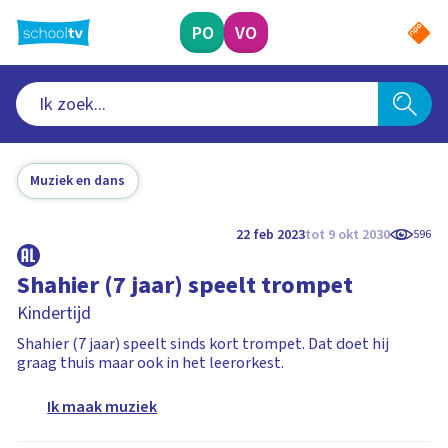
Ga
naar
PO
VO
hoofdinhoud
Muziek en dans
22 feb 2023
tot 9 okt 2030
596
Shahier (7 jaar) speelt trompet
Kindertijd
Shahier (7 jaar) speelt sinds kort trompet. Dat doet hij
graag thuis maar ook in het leerorkest.
Ik maak muziek