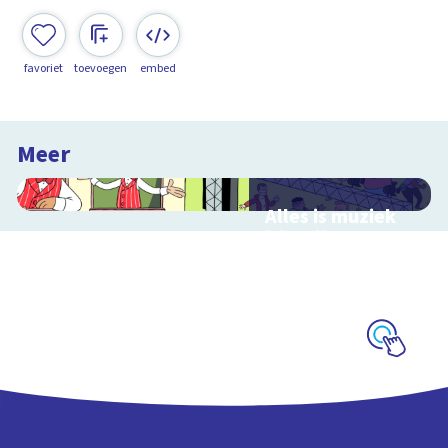
favoriet
toevoegen
embed
Meer
Alles is muziek
Interactieve
schoolplaat over
muziekinstrumenten
en muziekstijlen
Schoolplaat