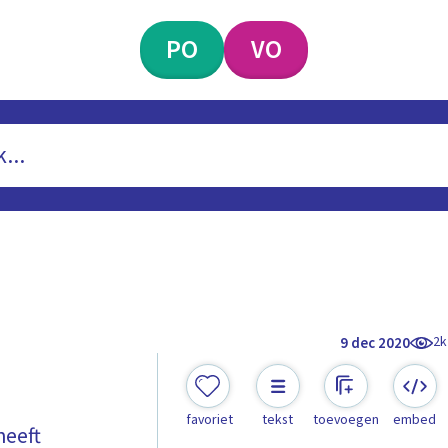
PO
VO
2k
9 dec 2020
favoriet
tekst
toevoegen
embed
heeft