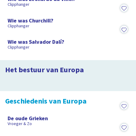
Clipphanger
1:34
Wie was Churchill?
Clipphanger
1:25
Wie was Salvador Dalí?
Clipphanger
Wat doet de Europese Unie?
En waarom mogen kinderen niet stemmen bij
de Europese verkiezingen?
Hoe word je lid van de EU?
Het bestuur van Europa
7:03
Clipphanger
1:21
Geschiedenis van Europa
15:00
De oude Grieken
Vroeger & Zo
1:25