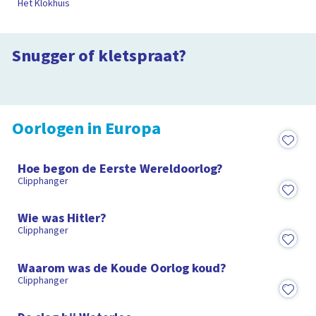
Het Klokhuis
De oude Grieken veegden hun billen
af met steentjes
Is het snugger of kletspraat?
IJsland is gemaakt van ijs
Snugger of kletspraat?
2:36
Is het snugger of kletspraat?
2:02
Oorlogen in Europa
1:33
Hoe begon de Eerste Wereldoorlog?
Clipphanger
1:36
Wie was Hitler?
Clipphanger
1:26
Waarom was de Koude Oorlog koud?
Clipphanger
2:41