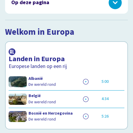
Op deze pagina
Welkom in Europa
Nederland
Welkom in Europa
Europese cultuur
Afspeellijst
Test je kennis
31
items
Bekende Europeanen
Het bestuur van Europa
Landen in Europa
Geschiedenis van Europa
Europese landen op een rij
Snugger of kletspraat?
Albanië
Oorlogen in Europa
5:00
De wereld rond
Test je kennis
Europese natuur
België
4:34
De wereld rond
Bosnië en Herzegovina
5:26
De wereld rond