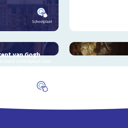
Schoolplaat
cent van Gogh
actieve schoolplaat over
even van Vincent van
h
Schoolplaat