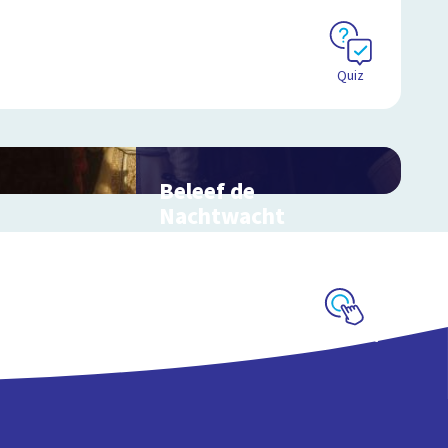
Quiz
Beleef de
Nachtwacht
Interactieve schoolplaat over
Rembrandts meesterwerk
Schoolplaat