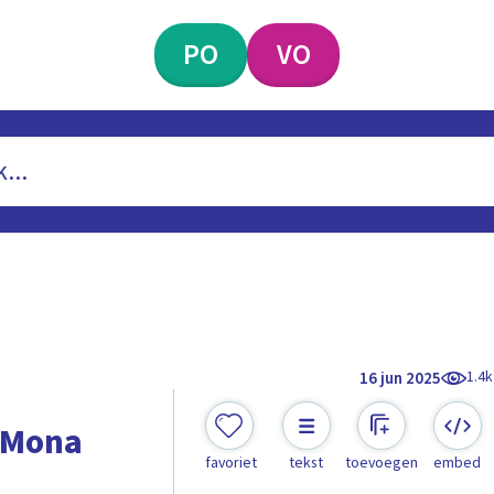
PO
VO
1.4k
16 jun 2025
e Mona
favoriet
tekst
toevoegen
embed