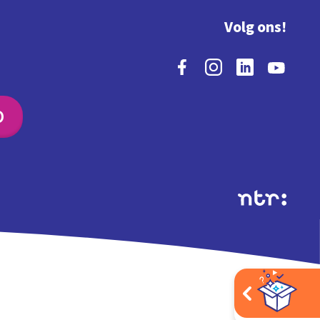
Volg ons!
O
Extra's