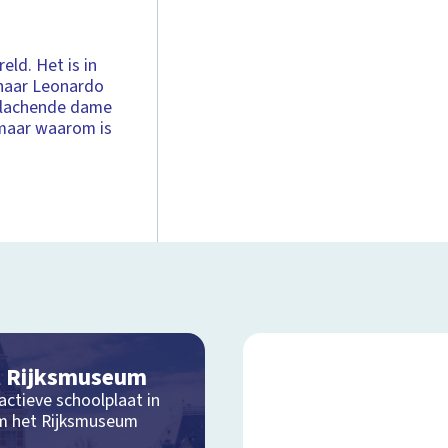
eld. Het is in
naar Leonardo
imlachende dame
 maar waarom is
 Rijksmuseum
actieve schoolplaat in
m het Rijksmuseum