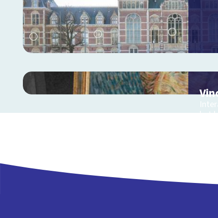
Vin
Inter
het l
Gog