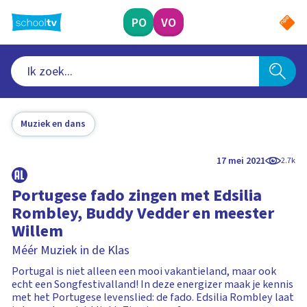
Ga
naar
PO
VO
hoofdinhoud
Muziek en dans
17 mei 2021
2.7k
Portugese fado zingen met Edsilia
Rombley, Buddy Vedder en meester
Willem
Méér Muziek in de Klas
Portugal is niet alleen een mooi vakantieland, maar ook
echt een Songfestivalland! In deze energizer maak je kennis
met het Portugese levenslied: de fado. Edsilia Rombley laat