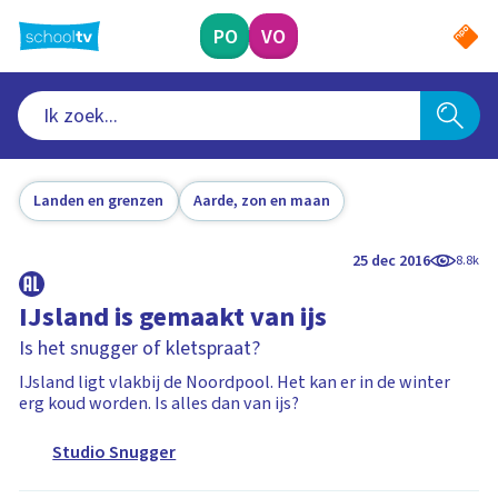
Ga
naar
PO
VO
hoofdinhoud
Landen en grenzen
Aarde, zon en maan
25 dec 2016
8.8k
IJsland is gemaakt van ijs
Is het snugger of kletspraat?
IJsland ligt vlakbij de Noordpool. Het kan er in de winter
erg koud worden. Is alles dan van ijs?
Studio Snugger