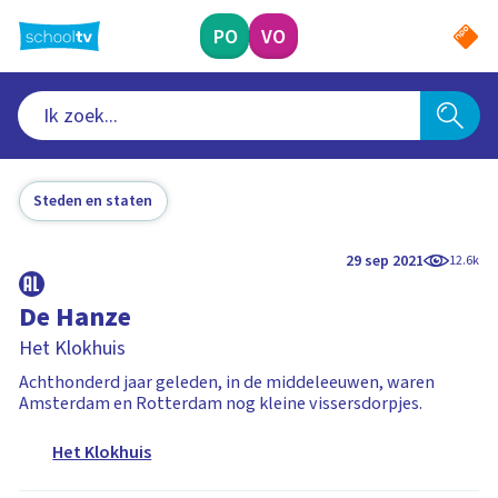
Ga
naar
PO
VO
hoofdinhoud
Steden en staten
29 sep 2021
12.6k
De Hanze
Het Klokhuis
Achthonderd jaar geleden, in de middeleeuwen, waren
Amsterdam en Rotterdam nog kleine vissersdorpjes.
Het Klokhuis