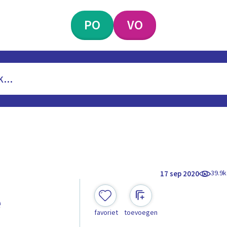
PO
VO
39.9k
17 sep 2020
e
favoriet
toevoegen