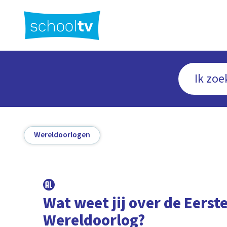
Ga
naar
hoofdinhoud
Wereldoorlogen
Wat weet jij over de Eerst
Wereldoorlog?