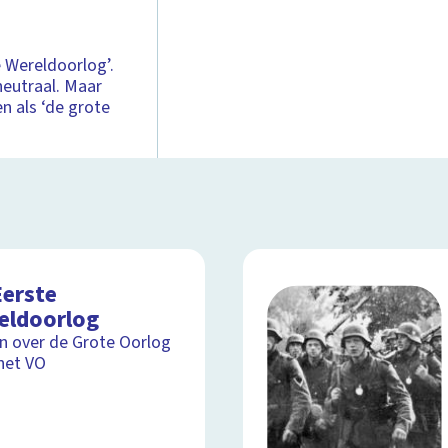
 Wereldoorlog’.
neutraal. Maar
n als ‘de grote
Eerste
eldoorlog
ijn over de Grote Oorlog
het VO