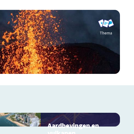
Thema
Aardbevingen en
vulkanen