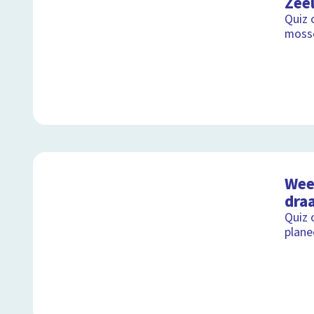
Zee
Quiz 
mosse
Weet
draa
Quiz 
plane