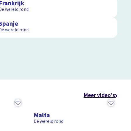
Frankrijk
De wereld rond
4:53
Spanje
De wereld rond
Meer video's
4:03
Malta
De wereld rond