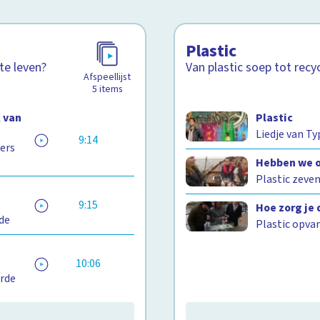
Plastic
te leven?
Van plastic soep tot recy
Afspeellijst
5
items
 van
Plastic
Liedje van T
9:14
ders
Hebben we o
Plastic zeven
9:15
Hoe zorg je 
rde
Plastic opva
10:06
arde