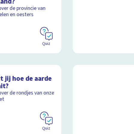
land?
over de provincie van
len en oesters
Quiz
 jij hoe de aarde
it?
over de rondjes van onze
et
Quiz