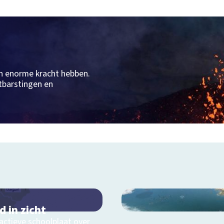
n enorme kracht hebben.
tbarstingen en
d in zicht
actieve schoolplaat over