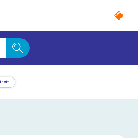
iteit
5:06