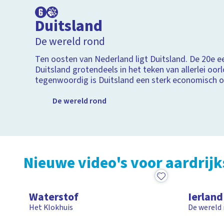
Duitsland
De wereld rond
Ten oosten van Nederland ligt Duitsland. De 20e 
Duitsland grotendeels in het teken van allerlei oor
tegenwoordig is Duitsland een sterk economisch o
Duitsland is geliefd bij toeristen door culturele ste
Hamburg, natuurgebieden als het Zwarte Woud en 
De wereld rond
typische gewoontes als het Oktoberfest.
Nieuwe video's voor aardrij
15:25
4:53
Waterstof
Ierland
Het Klokhuis
De wereld