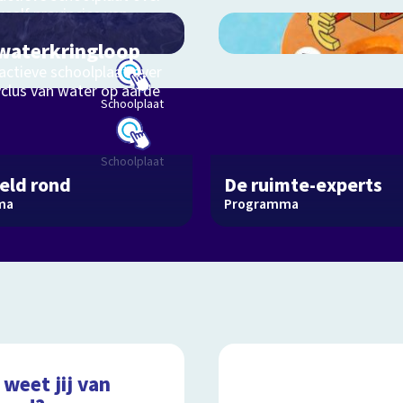
aalf provincies van
rland
waterkringloop
actieve schoolplaat over
yclus van water op aarde
Schoolplaat
Schoolplaat
eld rond
De ruimte-experts
ma
Programma
weet jij van