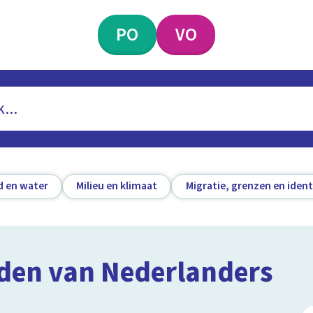
PO
VO
d en water
Milieu en klimaat
Migratie, grenzen en ident
nden van Nederlanders