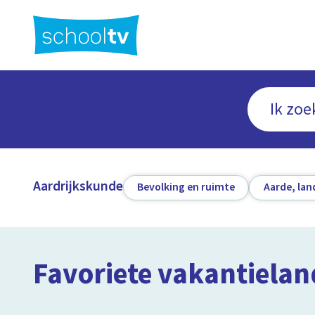
Ga
naar
hoofdinhoud
Aardrijkskunde
Bevolking en ruimte
Aarde, lan
Favoriete vakantiela
5:38