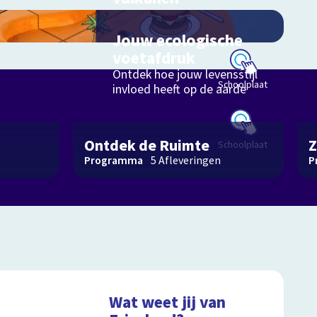
Hoe ontstaan aardbevingen,
vulkanen en tsunami's?
Jouw ecologische
voetafdruk
Ontdek hoe jouw levensstijl
Schoolplaat
invloed heeft op de aarde
Ontdek de Ruimte
Z
Schoolplaat
Programma
5
Afleveringen
P
Wat weet jij van