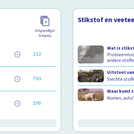
Stikstof en veetee
Afspeellijst
9
items
Wat is stiks
2:12
Probleemloos
andere stoff
Uitstoot va
7:03
Slechte stoff
Waar komt s
Koeien, auto’
2:00