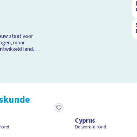
eeuw staat voor
logen, maar
ntwikkeld land.
den als Berlijn en
de Eifel én door
kskunde
5:11
Cyprus
 rond
De wereld rond