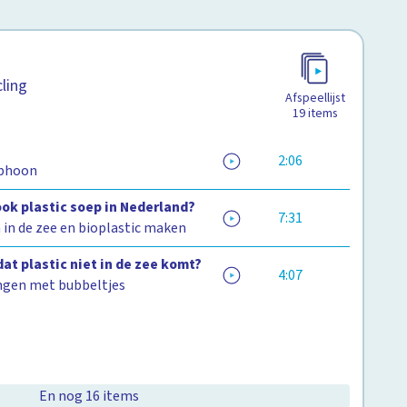
cling
Afspeellijst
19
items
2:06
yphoon
ok plastic soep in Nederland?
7:31
 in de zee en bioplastic maken
dat plastic niet in de zee komt?
4:07
ngen met bubbeltjes
En nog 16 items