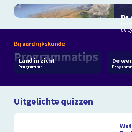
de tw
Nede
De 
Inter
de c
Bij aardrijkskunde
Programmatips
Land in zicht
De wer
Programma
Program
Uitgelichte quizzen
Wat 