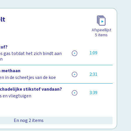
lt
Afspeellijst
5
items
tof?
1:09
 gas totdat het zich bindt aan
en
n methaan
2:31
en in de scheetjes van de koe
chadelijke stikstof vandaan?
3:39
s en vliegtuigen
En nog 2 items