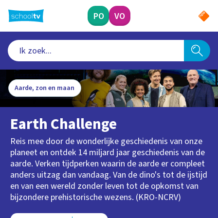
Ga
naar
PO
VO
hoofdinhoud
Aarde, zon en maan
Earth Challenge
Reis mee door de wonderlijke geschiedenis van onze
planeet en ontdek 14 miljard jaar geschiedenis van de
aarde. Verken tijdperken waarin de aarde er compleet
anders uitzag dan vandaag. Van de dino's tot de ijstijd
en van een wereld zonder leven tot de opkomst van
bijzondere prehistorische wezens. (KRO-NCRV)
Type videos