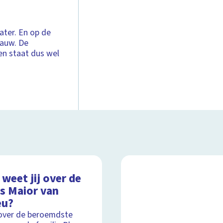
ater. En op de
lauw. De
en staat dus wel
weet jij over de
as Maior van
eu?
over de beroemdste