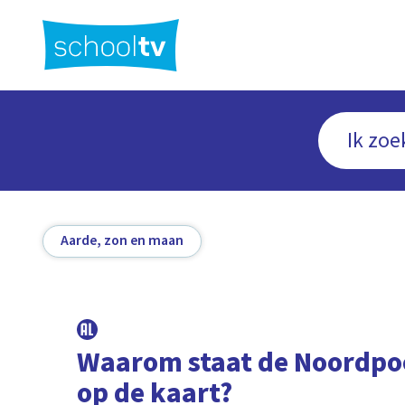
Ga
naar
hoofdinhoud
Aarde, zon en maan
Waarom staat de Noordpoo
op de kaart?