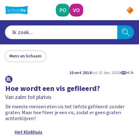
Ga
naar
PO
VO
hoofdinhoud
Mens en lichaam
10 mrt 2014
tot 31 dec 2032
4.1k
Hoe wordt een vis gefileerd?
Van zalm tot platvis
De meeste mensen eten vis het liefste gefileerd: zonder
graten. Maar hoe fileer je een vis, zodat er geen graten
achterblijven?
Het Klokhuis