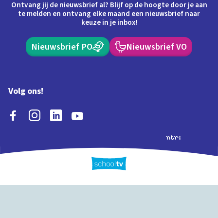
Ontvang jij de nieuwsbrief al? Blijf op de hoogte door je aan
te melden en ontvang elke maand een nieuwsbrief naar
keuze in je inbox!
Nieuwsbrief PO
Nieuwsbrief VO
Volg ons!
Extra's
Schooltv biedt meer
Quiz
Schoolplaat
Tijd