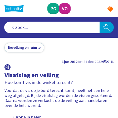
Ga
naar
PO
VO
hoofdinhoud
Bevolking en ruimte
4 jun 2012
tot 31 dec 2032
7.8k
Visafslag en veiling
Hoe komt vis in de winkel terecht?
Voordat de vis op je bord terecht komt, heeft het een hele
weg afgelegd. Bij de visafslag worden de vissen gesorteerd.
Daarna worden ze verkocht op de veiling aan handelaren
over de hele wereld.
Europa in Delen