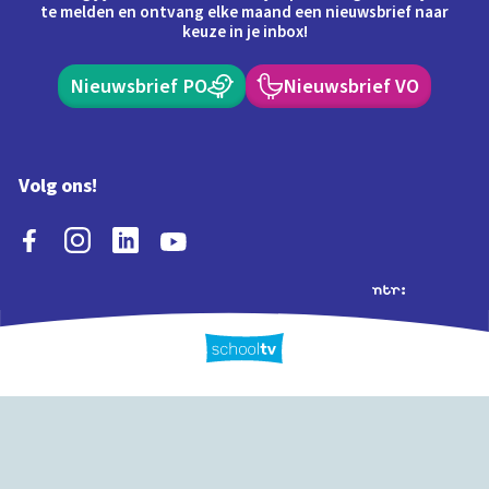
te melden en ontvang elke maand een nieuwsbrief naar
keuze in je inbox!
Nieuwsbrief PO
Nieuwsbrief VO
Volg ons!
Extra's
Schooltv biedt meer
Quiz
Schoolplaat
Tijd
dan video's! Ontdek