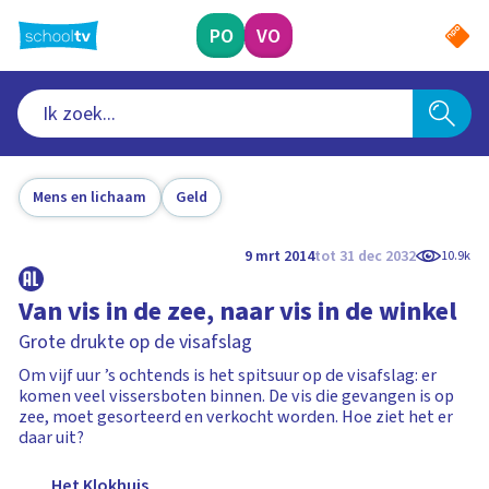
Ga
naar
PO
VO
hoofdinhoud
Mens en lichaam
Geld
9 mrt 2014
tot 31 dec 2032
10.9k
Van vis in de zee, naar vis in de winkel
Grote drukte op de visafslag
Om vijf uur ’s ochtends is het spitsuur op de visafslag: er
komen veel vissersboten binnen. De vis die gevangen is op
zee, moet gesorteerd en verkocht worden. Hoe ziet het er
daar uit?
Het Klokhuis