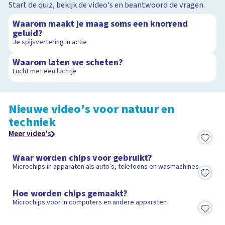
Start de quiz, bekijk de video's en beantwoord de vragen.
1:25
Waarom maakt je maag soms een knorrend
geluid?
Je spijsvertering in actie
1:40
Waarom laten we scheten?
Lucht met een luchtje
Nieuwe video's voor natuur en
techniek
Meer video's
2:21
Waar worden chips voor gebruikt?
Microchips in apparaten als auto’s, telefoons en wasmachines
3:46
Hoe worden chips gemaakt?
Microchips voor in computers en andere apparaten
15:25