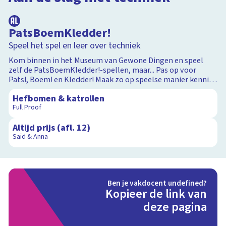
PatsBoemKledder!
Speel het spel en leer over techniek
Kom binnen in het Museum van Gewone Dingen en speel
zelf de PatsBoemKledder!-spellen, maar... Pas op voor
Pats!, Boem! en Kledder! Maak zo op speelse manier kennis
12:52
met techniek en maakprocessen en zie hoe bijvoorbeeld
Hefbomen & katrollen
melk, een glijbaan of hagelslag gemaakt wordt. Klik op de
Full Proof
afbeelding om te beginnen.
6:51
Altijd prijs (afl. 12)
Saïd & Anna
Ben je vakdocent undefined?
Kopieer de link van
deze pagina