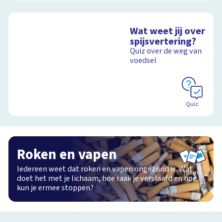
Wat weet jij over
spijsvertering?
Quiz over de weg van
voedsel
Quiz
Roken en vapen
Iedereen weet dat roken en vapen ongezond is. Wat
Thema
doet het met je lichaam, hoe raak je verslaafd en hoe
kun je ermee stoppen?