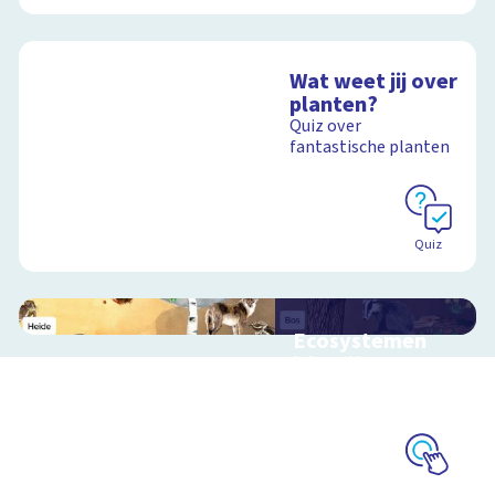
Wat weet jij over
planten?
Quiz over
fantastische planten
Quiz
Ecosystemen
Interactieve
schoolplaat over de
Veluwe
Schoolplaat