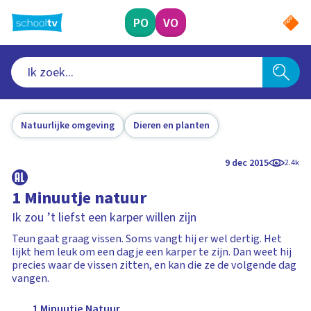
Ga
naar
PO
VO
hoofdinhoud
Natuurlijke omgeving
Dieren en planten
9 dec 2015
2.4k
1 Minuutje natuur
Ik zou ’t liefst een karper willen zijn
Teun gaat graag vissen. Soms vangt hij er wel dertig. Het
lijkt hem leuk om een dagje een karper te zijn. Dan weet hij
precies waar de vissen zitten, en kan die ze de volgende dag
vangen.
1 Minuutje Natuur