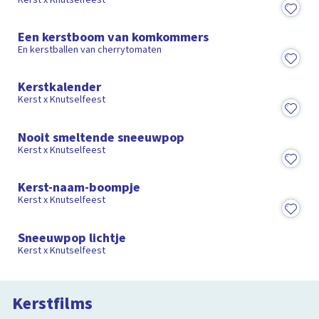
1:01
Een kerstboom van komkommers
En kerstballen van cherrytomaten
6:59
Kerstkalender
Kerst x Knutselfeest
6:09
Nooit smeltende sneeuwpop
Kerst x Knutselfeest
6:33
Kerst-naam-boompje
Kerst x Knutselfeest
6:27
Sneeuwpop lichtje
Kerst x Knutselfeest
De groeten van Mike!
Film in de klas
Kerstfilms
1:26:28