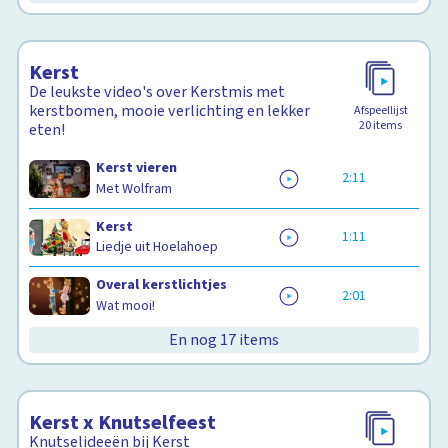
Kerst
De leukste video's over Kerstmis met
kerstbomen, mooie verlichting en lekker
Afspeellijst
20
items
eten!
Kerst vieren
2:11
Met Wolfram
Kerst
1:11
Liedje uit Hoelahoep
Overal kerstlichtjes
2:01
Wat mooi!
En nog 17 items
Kerst x Knutselfeest
Knutselideeën bij Kerst