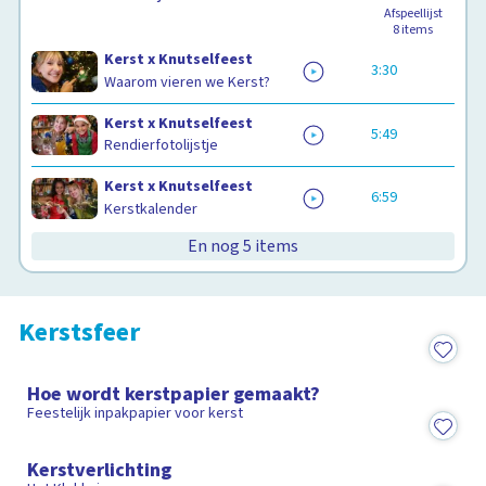
Afspeellijst
8
items
Kerst x Knutselfeest
3:30
Waarom vieren we Kerst?
Kerst x Knutselfeest
5:49
Rendierfotolijstje
Kerst x Knutselfeest
6:59
Kerstkalender
En nog 5 items
Kerstsfeer
5:44
Hoe wordt kerstpapier gemaakt?
Feestelijk inpakpapier voor kerst
15:30
Kerstverlichting