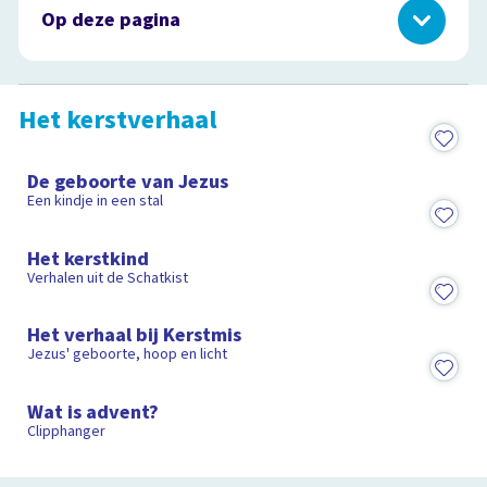
Op deze pagina
Het kerstverhaal
Aftelkalender
Het kerstverhaal
Programma's over kerst
1:56
Kerstknutsels
De geboorte van Jezus
Kerstfilms
Een kindje in een stal
De kerstboom
5:54
Aan de slag met kerst
Het kerstkind
Kerstliedjes
Verhalen uit de Schatkist
1:45
Afspeellijsten
Het verhaal bij Kerstmis
Kerstsfeer
Jezus' geboorte, hoop en licht
1:33
Wat is advent?
Clipphanger