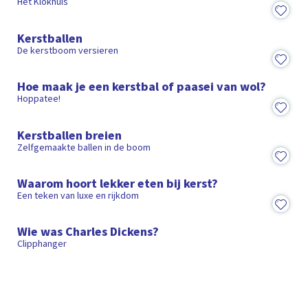
Het Klokhuis
1:26
Kerstballen
De kerstboom versieren
2:36
Hoe maak je een kerstbal of paasei van wol?
Hoppatee!
4:21
Kerstballen breien
Zelfgemaakte ballen in de boom
Video
Waarom hoort lekker eten bij kerst?
Een teken van luxe en rijkdom
1:27
Wie was Charles Dickens?
Clipphanger