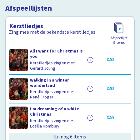
Afspeellijsten
Kerstliedjes
Zing mee met de bekendste kerstliedjes!
Afspeellijst
9
items
All I want for Christmas is
you
0:58
Kerstliedjes zingen met
Gerard Joling
Walking in a winter
wonderland
0:58
Kerstliedjes zingen met
René Froger
I’m dreaming of a white
Christmas
0:58
Kerstliedjes zingen met
Edsilia Rombley
En nog 6 items