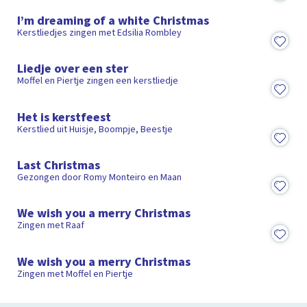
I’m dreaming of a white Christmas
Kerstliedjes zingen met Edsilia Rombley
1:48
Liedje over een ster
Moffel en Piertje zingen een kerstliedje
2:16
Het is kerstfeest
Kerstlied uit Huisje, Boompje, Beestje
0:58
Last Christmas
Gezongen door Romy Monteiro en Maan
2:34
We wish you a merry Christmas
Zingen met Raaf
1:04
We wish you a merry Christmas
Zingen met Moffel en Piertje