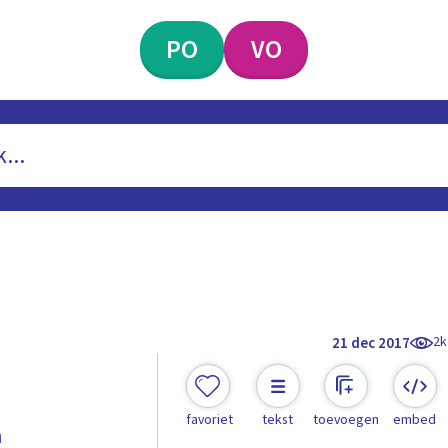
PO
VO
2k
21 dec 2017
favoriet
tekst
toevoegen
embed
n