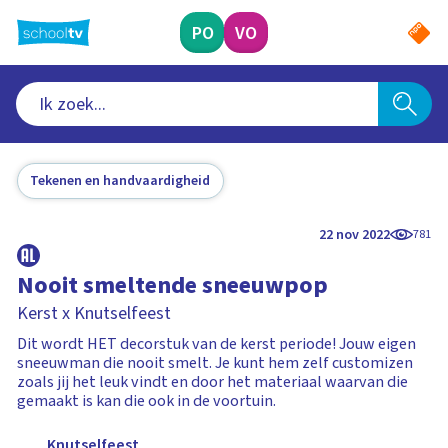
Ga
naar
PO
VO
hoofdinhoud
Tekenen en handvaardigheid
22 nov 2022
781
Nooit smeltende sneeuwpop
Kerst x Knutselfeest
Dit wordt HET decorstuk van de kerst periode! Jouw eigen
sneeuwman die nooit smelt. Je kunt hem zelf customizen
zoals jij het leuk vindt en door het materiaal waarvan die
gemaakt is kan die ook in de voortuin.
Knutselfeest