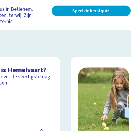
us in Betlehem.
Speel de kerstquiz!
n, terwijl Zijn
ternis.
 is Hemelvaart?
 over de veertigste dag
sen