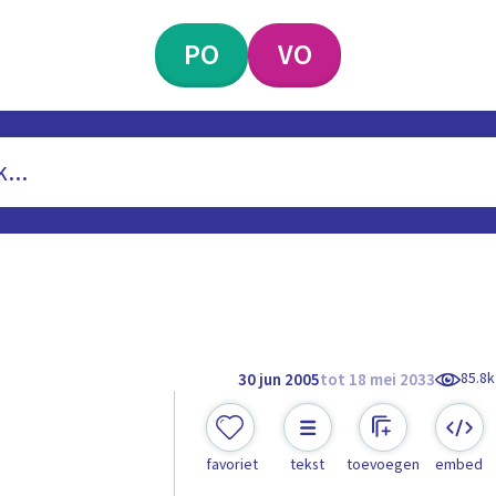
PO
VO
85.8k
30 jun 2005
tot 18 mei 2033
favoriet
tekst
toevoegen
embed