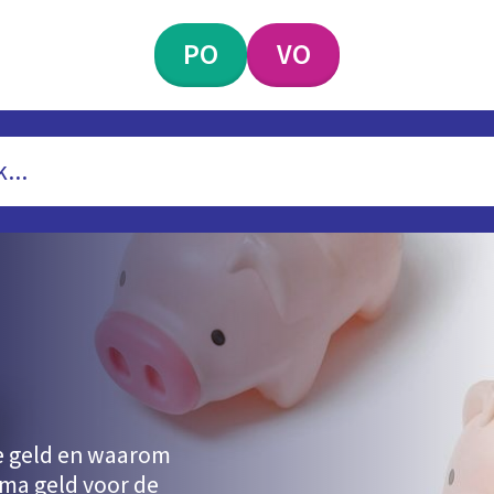
PO
VO
 je geld en waarom
ema geld voor de