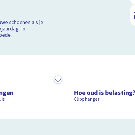
de slag met geld
ger of kletspraat?
uwe schoenen als je
n en verkopen
rjaardag. In
oede.
1:11
ingen
Hoe oud is belasting
uis
Clipphanger