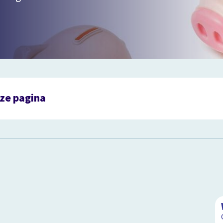
ze pagina
n rijk
sting
en
ernemen
ellijsten
ten geld
 dingen
 de onderbouw