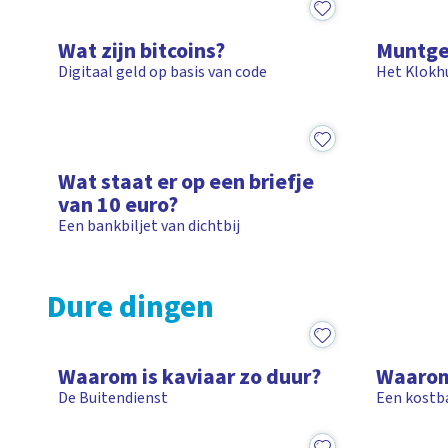
3:16
14:41
Wat zijn bitcoins?
Muntge
Digitaal geld op basis van code
Het Klokh
2:59
Wat staat er op een briefje
van 10 euro?
Een bankbiljet van dichtbij
Dure dingen
19:30
2:08
Waarom is kaviaar zo duur?
Waarom
De Buitendienst
Een kostba
2:45
1:44