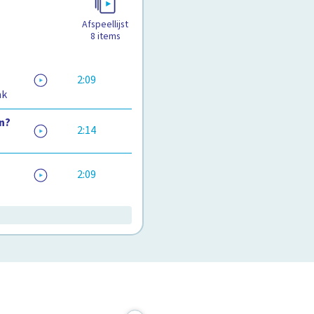
Afspeellijst
8
items
2:09
ak
n?
2:14
2:09