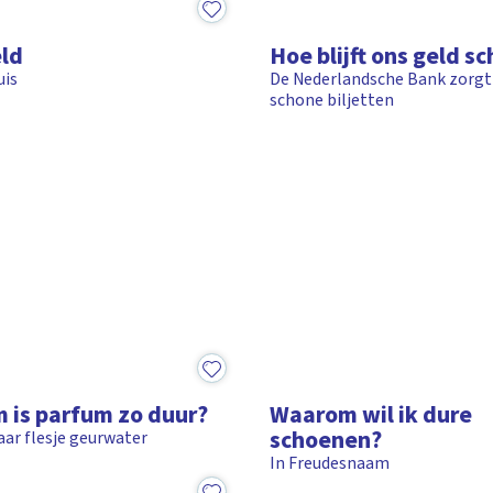
3:09
ld
Hoe blijft ons geld s
uis
De Nederlandsche Bank zorgt
schone biljetten
12:30
 is parfum zo duur?
Waarom wil ik dure
schoenen?
ar flesje geurwater
In Freudesnaam