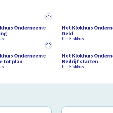
15:15
okhuis Onderneemt:
Het Klokhuis Onder
ing
Geld
uis
Het Klokhuis
14:13
okhuis Onderneemt:
Het Klokhuis Onder
e tot plan
Bedrijf starten
uis
Het Klokhuis