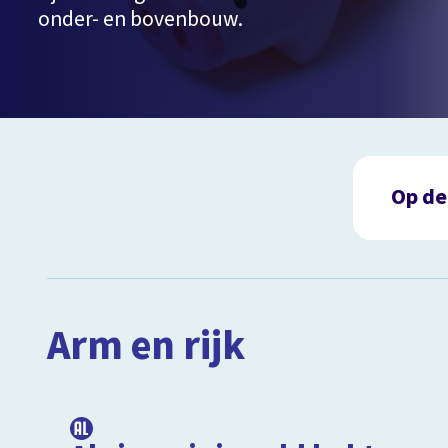
onder- en bovenbouw.
Op de
Arm e
Bela
Spar
Arm en rijk
Ond
Afspe
16:40
Soor
Dure
Voor