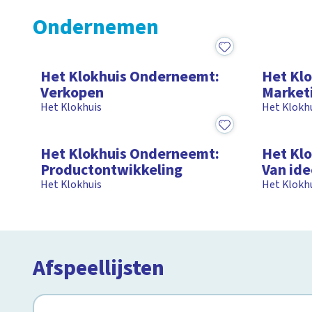
Ondernemen
15:34
15:16
Het Klokhuis Onderneemt:
Het Kl
Verkopen
Market
Het Klokhuis
Het Klokh
15:02
15:16
Het Klokhuis Onderneemt:
Het Kl
Productontwikkeling
Van ide
Het Klokhuis
Het Klokh
Afspeellijsten