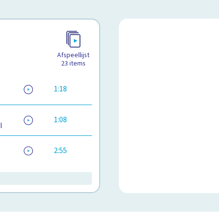
Afspeellijst
23
items
1:18
1:08
l
2:55