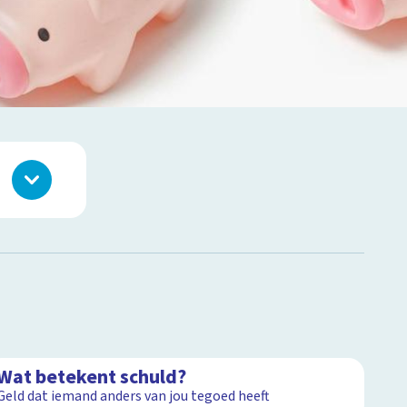
1:59
Wat betekent schuld?
Geld dat iemand anders van jou tegoed heeft
2:29