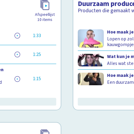
Duurzaam produc
Producten die gemaakt w
Afspeellijst
10
items
Hoe maak j
1:33
Lopen op zol
kauwgompje
1:25
Wat kun je 
Alles wat ste
en
Hoe maak je
1:15
d
Een duurzame