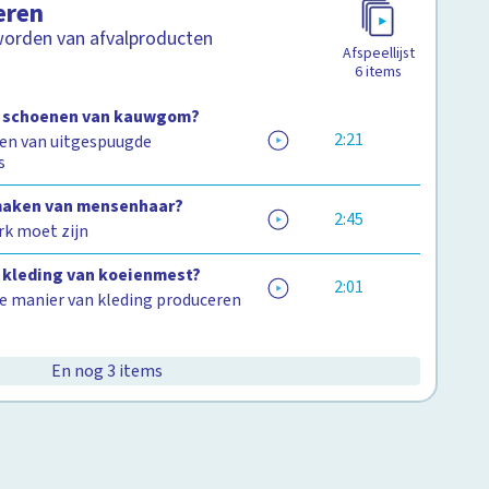
eren
orden van afvalproducten
Afspeellijst
6
items
e schoenen van kauwgom?
2:21
en van uitgespuugde
s
maken van mensenhaar?
2:45
rk moet zijn
 kleding van koeienmest?
2:01
 manier van kleding produceren
En nog 3 items