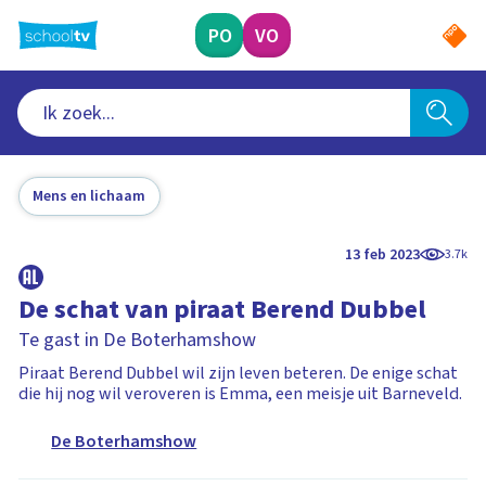
Ga
naar
PO
VO
hoofdinhoud
Mens en lichaam
13 feb 2023
3.7k
De schat van piraat Berend Dubbel
Te gast in De Boterhamshow
Piraat Berend Dubbel wil zijn leven beteren. De enige schat
die hij nog wil veroveren is Emma, een meisje uit Barneveld.
De Boterhamshow