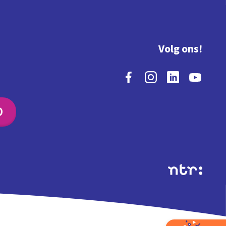
Volg ons!
O
Extra's