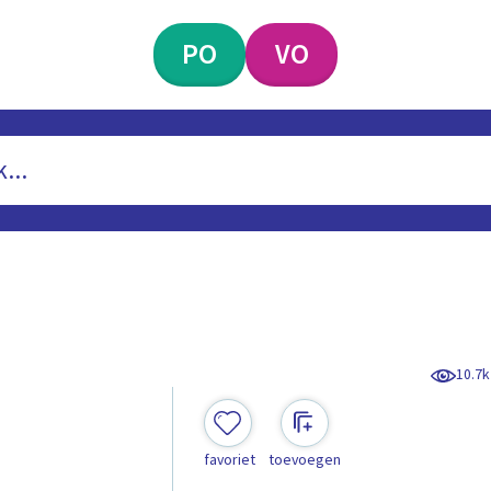
PO
VO
10.7k
favoriet
toevoegen