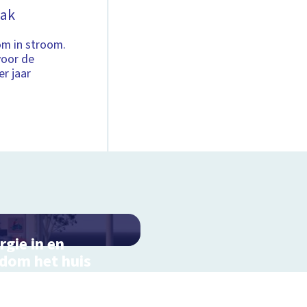
dak
om in stroom.
voor de
er jaar
rgie in en
dom het huis
actieve schoolplaat in
ondom het huis