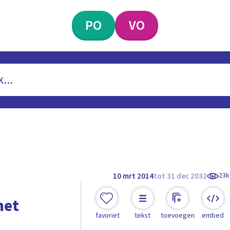
PO
VO
23k
10 mrt 2014
tot 31 dec 2032
met
favoriet
tekst
toevoegen
embed